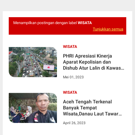
Menampilkan postingan dengan label
WISATA
Tunjukkan semua
WISATA
PHRI Apresiasi Kinerja
Aparat Kepolisian dan
Dishub Atur Lalin di Kawasan
Pariwisata.
Mei 01, 2023
WISATA
Aceh Tengah Terkenal
Banyak Tempat
Wisata,Danau Laut Tawar
Dipadati Pengunjung : LSM
April 26, 2023
SPA Beri Himbauan