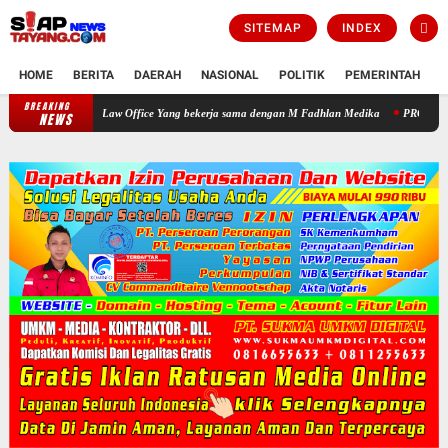
SITEMAP
INDEX
HOME
BERITA
DAERAH
NASIONAL
POLITIK
PEMERINTAH
K
BREAKING
Warga Apresiasi Pengobatan Gratis yang Digelar HNP Law Office Yan
NEWS