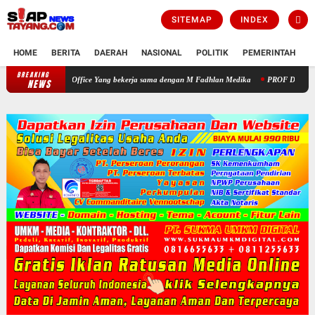
SITEMAP
INDEX
HOME
BERITA
DAERAH
NASIONAL
POLITIK
PEMERINTAH
K
BREAKING
Warga Apresiasi Pengobatan Gratis yang Digelar HNP Law Office Yang b
NEWS