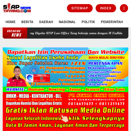
SITEMAP
INDEX
HOME
BERITA
DAERAH
NASIONAL
POLITIK
PEMERINTAH
K
BREAKING
an Gratis yang Digelar HNP Law Office Yang bekerja sama dengan M Fadhlan Medika
P
NEWS