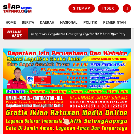
SITEMAP
INDEX
HOME
BERITA
DAERAH
NASIONAL
POLITIK
PEMERINTAH
K
BREAKING
Warga Apresiasi Pengobatan Gratis yang Digelar HNP Law Office Yang bekerja sama
NEWS