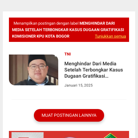
Menampilkan postingan dengan label
MENGHINDAR DARI
MEDIA SETELAH TERBONGKAR KASUS DUGAAN GRATIFIKASI
KOMISIONER KPU KOTA BOGOR
Tunjukkan semua
TNI
Menghindar Dari Media
Setelah Terbongkar Kasus
Dugaan Gratifikasi
Komisioner KPU Kota Bogor
Januari 15, 2025
MUAT POSTINGAN LAINNYA