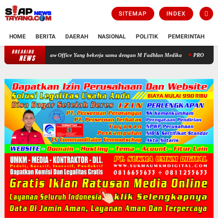
SITEMAP
INDEX
HOME
BERITA
DAERAH
NASIONAL
POLITIK
PEMERINTAH
K
BREAKING
Warga Apresiasi Pengobatan Gratis yang Digelar HNP Law Office Yang
NEWS