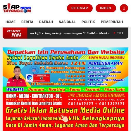
SITEMAP
INDEX
HOME
BERITA
DAERAH
NASIONAL
POLITIK
PEMERINTAH
K
BREAKING
Warga Apresiasi Pengobatan Gratis yang Digelar HNP Law Office Yang
NEWS