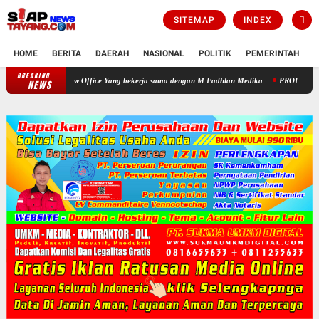
SITEMAP
INDEX
HOME
BERITA
DAERAH
NASIONAL
POLITIK
PEMERINTAH
K
BREAKING
Warga Apresiasi Pengobatan Gratis yang Digelar HNP Law Office Yang 
NEWS