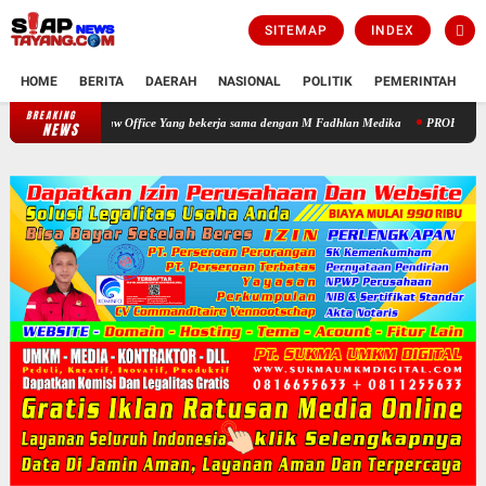
SITEMAP
INDEX
HOME
BERITA
DAERAH
NASIONAL
POLITIK
PEMERINTAH
K
BREAKING
Warga Apresiasi Pengobatan Gratis yang Digelar HNP Law Office Yang 
NEWS