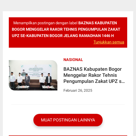
Menampilkan postingan dengan label
BAZNAS KABUPATEN
BOGOR MENGGELAR RAKOR TEHNIS PENGUMPULAN ZAKAT
UPZ SE-KABUPATEN BOGOR JELANG RAMADHAN 1446 H
Tunjukkan semua
NASIONAL
BAZNAS Kabupaten Bogor
Menggelar Rakor Tehnis
Pengumpulan Zakat UPZ se-
kabupaten Bogor Jelang
Februari 26, 2025
Ramadhan 1446 H
MUAT POSTINGAN LAINNYA