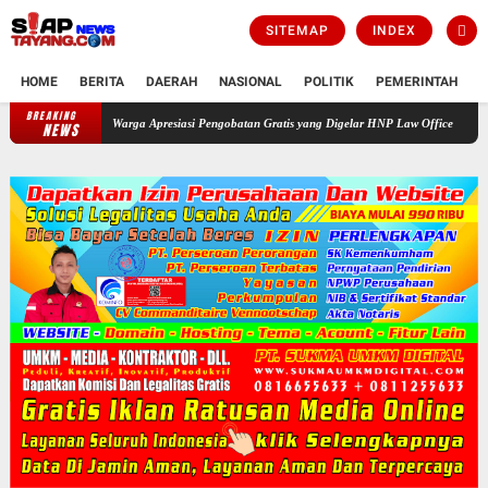
SITEMAP
INDEX
HOME
BERITA
DAERAH
NASIONAL
POLITIK
PEMERINTAH
K
BREAKING
Warga Apresiasi Pengobatan Gratis yang Digelar HNP Law Office Yang bekerja sama de
NEWS