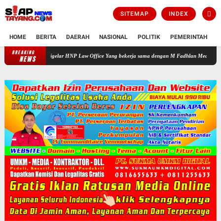
SITEMAP
INDEX
HOME
BERITA
DAERAH
NASIONAL
POLITIK
PEMERINTAH
K
BREAKING
atis yang Digelar HNP Law Office Yang bekerja sama dengan M Fadhlan Medika
PROF D
NEWS