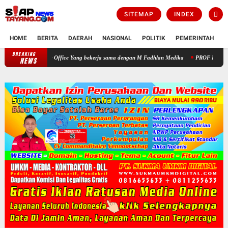
SITEMAP
INDEX
HOME
BERITA
DAERAH
NASIONAL
POLITIK
PEMERINTAH
K
BREAKING
Warga Apresiasi Pengobatan Gratis yang Digelar HNP Law Office Yang 
NEWS