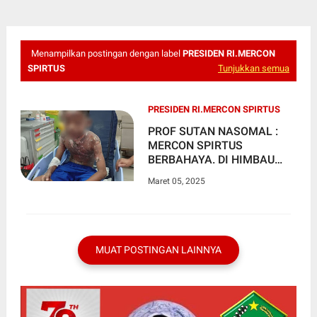
Menampilkan postingan dengan label
PRESIDEN RI.MERCON
SPIRTUS
Tunjukkan semua
PRESIDEN RI.MERCON SPIRTUS
PROF SUTAN NASOMAL :
MERCON SPIRTUS
BERBAHAYA. DI HIMBAU
PRESIDEN RI PERINTAHKAN
Maret 05, 2025
APH UNTUK DI AMANKAN
MUAT POSTINGAN LAINNYA