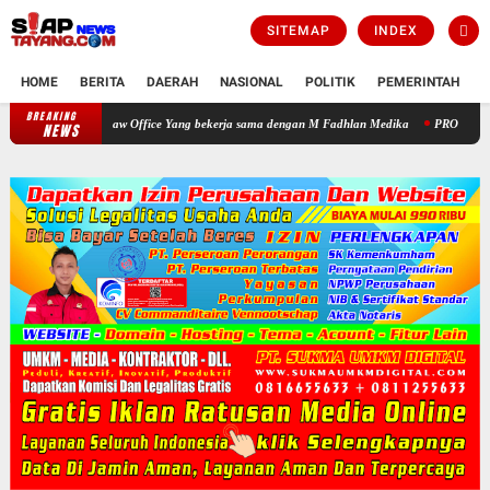
SITEMAP
INDEX
HOME
BERITA
DAERAH
NASIONAL
POLITIK
PEMERINTAH
K
BREAKING
Warga Apresiasi Pengobatan Gratis yang Digelar HNP Law Office Yang
NEWS