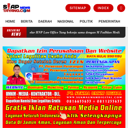
SITEMAP
INDEX
HOME
BERITA
DAERAH
NASIONAL
POLITIK
PEMERINTAH
K
BREAKING
is yang Digelar HNP Law Office Yang bekerja sama dengan M Fadhlan Medika
PROF DR
NEWS