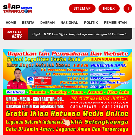
SITEMAP
INDEX
HOME
BERITA
DAERAH
NASIONAL
POLITIK
PEMERINTAH
K
BREAKING
batan Gratis yang Digelar HNP Law Office Yang bekerja sama dengan M Fadhlan Medika
NEWS