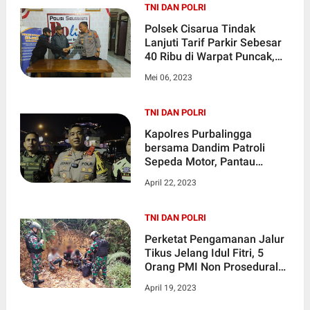
TNI DAN POLRI
Polsek Cisarua Tindak
Lanjuti Tarif Parkir Sebesar
40 Ribu di Warpat Puncak,
Berujung Permintaan Maaf
Mei 06, 2023
TNI DAN POLRI
Kapolres Purbalingga
bersama Dandim Patroli
Sepeda Motor, Pantau
Langsung Malam Takbiran
April 22, 2023
TNI DAN POLRI
Perketat Pengamanan Jalur
Tikus Jelang Idul Fitri, 5
Orang PMI Non Prosedural
Diamankan Prajurit Satgas
April 19, 2023
Pamtas Yonif 645/Gty