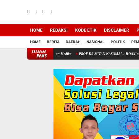
HOME
REDAKSI
KODE ETIK
DISCLAIMER
P
HOME
BERITA
DAERAH
NASIONAL
POLITIK
PEM
BREAKING
erja sama dengan M Fadhlan Medika
PROF DR SUTAN NASOMAL : HOAX WARTAWAN T
NEWS