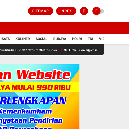
SITEMAP
INDEX
ISATA
KULINER
SOSIAL
BUDAYA
POLRI
TNI
VIDIO
CAPANNYA DI DUNIA PERS
HUT HNP Law Office Hadirkan Pengobatan Gratis untuk W