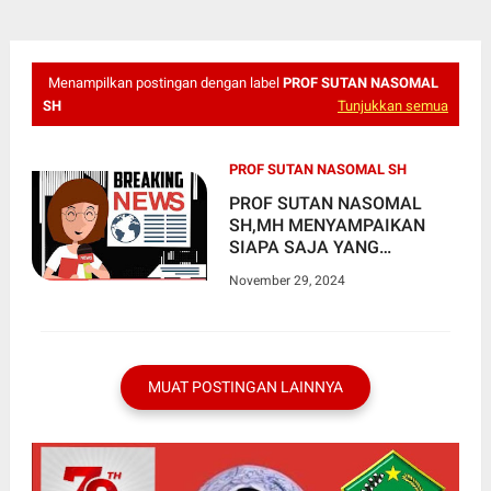
Menampilkan postingan dengan label
PROF SUTAN NASOMAL
SH
Tunjukkan semua
PROF SUTAN NASOMAL SH
PROF SUTAN NASOMAL
SH,MH MENYAMPAIKAN
SIAPA SAJA YANG
MENGHAMBAT DAN
November 29, 2024
MENGHINA INSAN PERS DI
KAB BOGOR BISA DI
PIDANAKAN
MUAT POSTINGAN LAINNYA