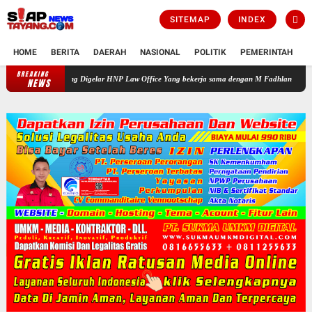
SITEMAP
INDEX
HOME
BERITA
DAERAH
NASIONAL
POLITIK
PEMERINTAH
K
BREAKING
n Gratis yang Digelar HNP Law Office Yang bekerja sama dengan M Fadhlan Medika
PR
NEWS