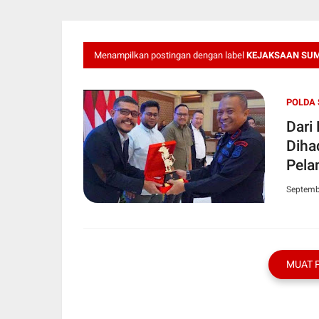
Menampilkan postingan dengan label
KEJAKSAAN SU
POLDA
Dari
Diha
Pela
Septemb
MUAT 