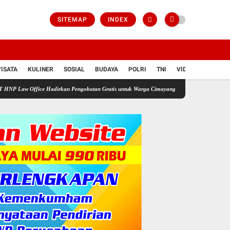
SITEMAP
INDEX
ISATA
KULINER
SOSIAL
BUDAYA
POLRI
TNI
VIDIO
fice Hadirkan Pengobatan Gratis untuk Warga Cimayang Lengkap dengan Cek Gula Darah A