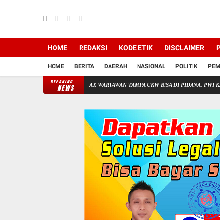
HOME
REDAKSI
KODE ETIK
DISCLAIMER
P
HOME
BERITA
DAERAH
NASIONAL
POLITIK
PEM
BREAKING
R SUTAN NASOMAL : HOAX WARTAWAN TAMPA UKW BISA DI PIDANA. PWI KAB BOGO
NEWS