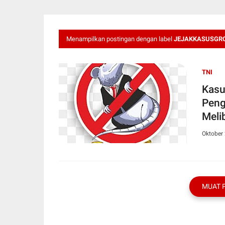
Menampilkan postingan dengan label
JEJAKKASUSGRO
TNI
Kasu
Peng
Meli
Oktober 
MUAT 