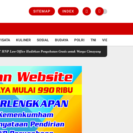
SITEMAP
INDEX
ISATA
KULINER
SOSIAL
BUDAYA
POLRI
TNI
VIDIO
ice Hadirkan Pengobatan Gratis untuk Warga Cimayang Lengkap dengan Cek Gula Darah As