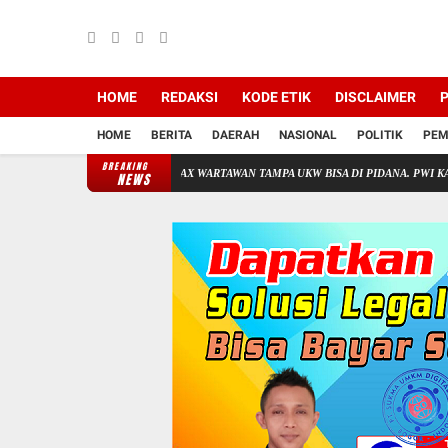
HOME
REDAKSI
KODE ETIK
DISCLAIMER
P
HOME
BERITA
DAERAH
NASIONAL
POLITIK
PEM
BREAKING
 SUTAN NASOMAL : HOAX WARTAWAN TAMPA UKW BISA DI PIDANA. PWI KAB BOGO
NEWS