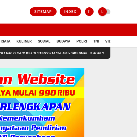
SITEMAP
INDEX
ISATA
KULINER
SOSIAL
BUDAYA
POLRI
TNI
VIDIO
 BOGOR WAJIB MEMPERTANGGUNGJAWABKAN UCAPANNYA DI DUNIA PERS
HUT HNP L