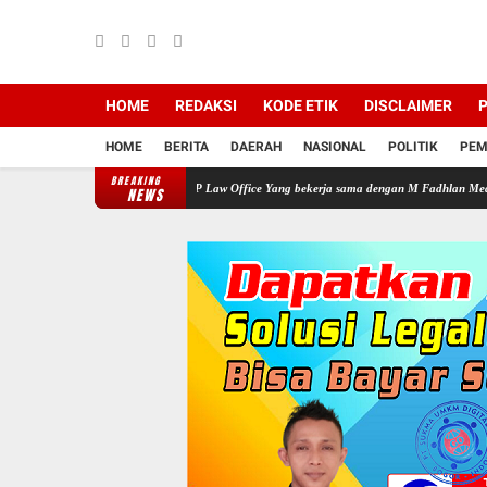
HOME
REDAKSI
KODE ETIK
DISCLAIMER
P
HOME
BERITA
DAERAH
NASIONAL
POLITIK
PEM
BREAKING
an Gratis yang Digelar HNP Law Office Yang bekerja sama dengan M Fadhlan Medika
PR
NEWS